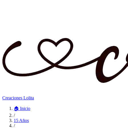
Creaciones Lolita
🏠
Inicio
/
15 Años
/