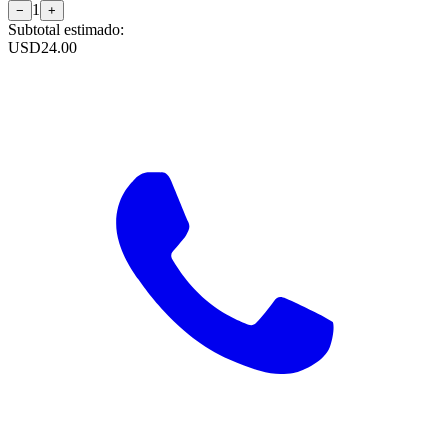
1
−
+
Subtotal estimado:
USD
24.00